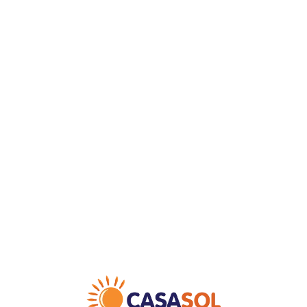
Loa
din
g...