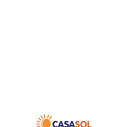
Loa
din
g...