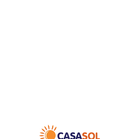
Loa
din
g...