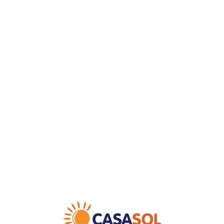
Loa
din
g...