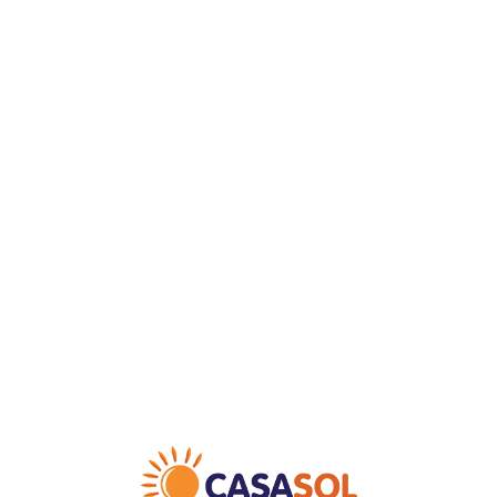
Loa
din
g...