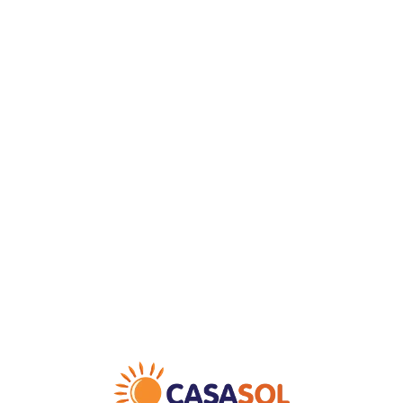
Loa
din
g...